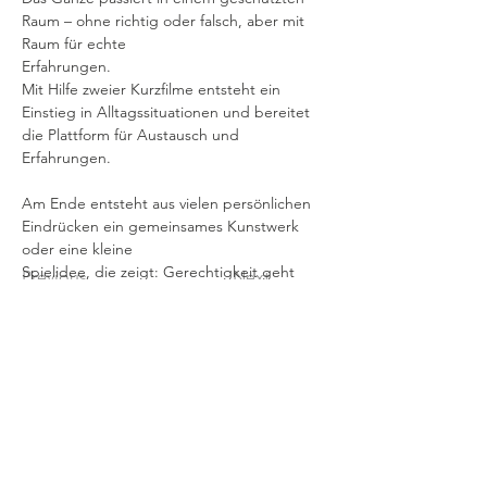
Raum – ohne richtig oder falsch, aber mit 
Raum für echte
Erfahrungen.
Mit Hilfe zweier Kurzfilme entsteht ein 
Einstieg in Alltagssituationen und bereitet 
die Plattform für Austausch und 
Erfahrungen.
Am Ende entsteht aus vielen persönlichen 
Eindrücken ein gemeinsames Kunstwerk 
oder eine kleine
Spielidee, die zeigt: Gerechtigkeit geht 
Previous
Next
uns alle an.
Kontaktanfrage
Folge uns
Facebook