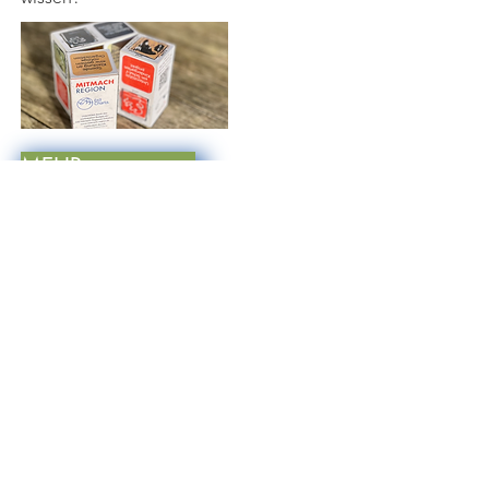
MEHR...
22. Jan. 2025
KernTeam
In diesem Jahr starten wir in die
Workshop- und PilotPhase